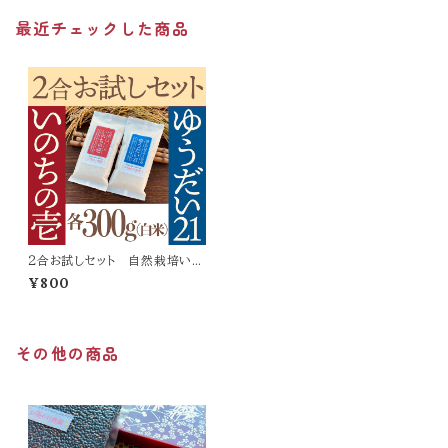
最近チェックした商品
２合お試しセット 自然栽培いの
ちの壱・ゆうだい２１【令和７年
¥800
産】各１kg
その他の商品